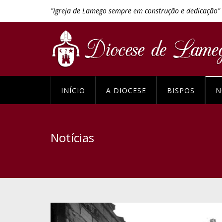
"Igreja de Lamego sempre em construção e dedicação"
INÍCIO
A DIOCESE
BISPOS
N
Notícias