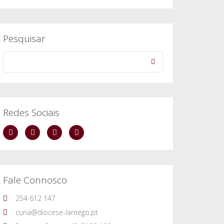
Pesquisar
Redes Sociais
Fale Connosco
254 612 147
curia@diocese-lamego.pt