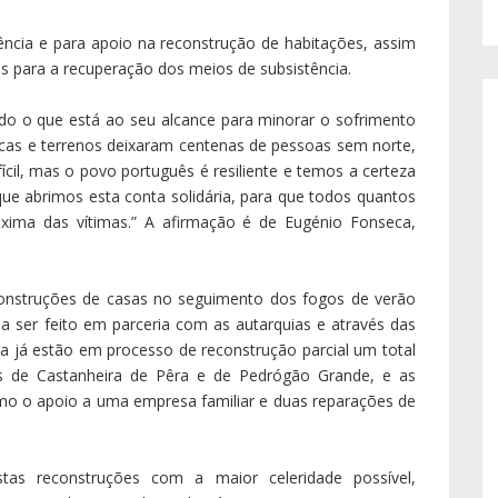
ência e para apoio na reconstrução de habitações, assim
s para a recuperação dos meios de subsistência.
do o que está ao seu alcance para minorar o sofrimento
ricas e terrenos deixaram centenas de pessoas sem norte,
cil, mas o povo português é resiliente e temos a certeza
que abrimos esta conta solidária, para que todos quantos
ima das vítimas.” A afirmação é de Eugénio Fonseca,
econstruções de casas no seguimento dos fogos de verão
 a ser feito em parceria com as autarquias e através das
ra já estão em processo de reconstrução parcial um total
s de Castanheira de Pêra e de Pedrógão Grande, e as
omo o apoio a uma empresa familiar e duas reparações de
stas reconstruções com a maior celeridade possível,